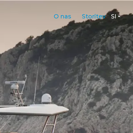
O nas
Storitev
SI