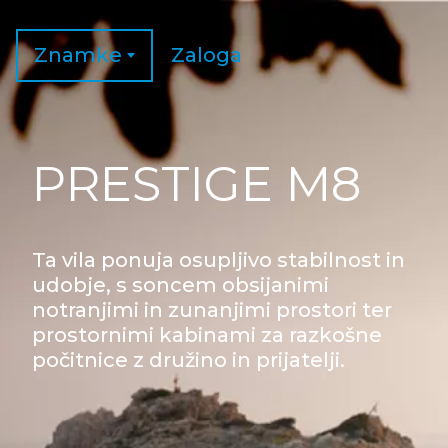
Znamke
Zaloga
PRESTIGE M8
Ta vila ponuja osupljivo stabilnost in
udobje, s soncem obsijanimi
notranjimi in zunanjimi prostori ter
prostornimi kabinami za razkošne
počitnice z družino in prijatelji.